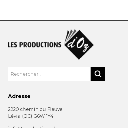
AUTRES PRODUITS
Adresse
2220 chemin du Fleuve
Lévis
(
QC
)
G6W 1Y4