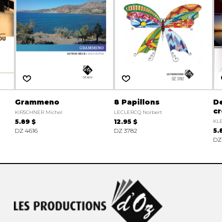
Grammeno
8 Papillons
De
cr
KIRSCHNER Michel
LECLERCQ Norbert
5.89 $
12.95 $
KLE
DZ 4616
DZ 3782
5.
DZ