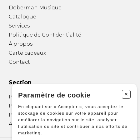
Doberman Musique
Catalogue
Services
Politique de Confidentialité
À propos
Carte cadeaux
Contact
Section
+
Paramètre de cookie
Partitions pour guitare
Partitions pour autres instruments
En cliquant sur « Accepter », vous acceptez le
stockage de cookies sur votre appareil pour
Partitions pour ensembles
améliorer la navigation sur le site, analyser
Autres produits
l’utilisation du site et contribuer à nos efforts de
marketing.