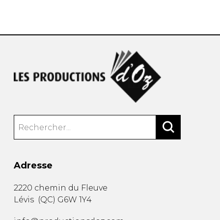
AUTRES PRODUITS
Adresse
2220 chemin du Fleuve
Lévis
(
QC
)
G6W 1Y4