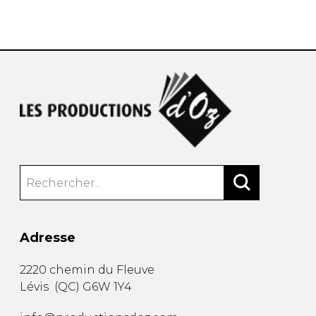
AUTRES PRODUITS
Adresse
2220 chemin du Fleuve
Lévis
(
QC
)
G6W 1Y4