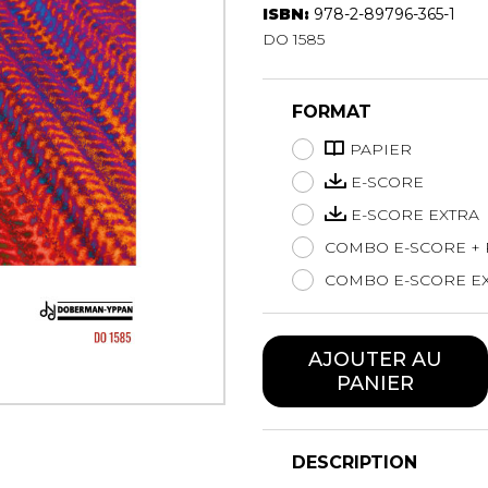
ISBN:
978-2-89796-365-1
Hautbois
DO 1585
Luth
Mandoline
Orgue
FORMAT
Percussion
Piano
PAPIER
Saxophone
E-SCORE
Trombone
E-SCORE EXTRA
Trompette
COMBO E-SCORE + 
Tuba
Ukulélé
COMBO E-SCORE EX
Violon
Violoncelle
AJOUTER AU
Voix
PANIER
DESCRIPTION