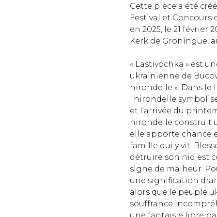
Cette pièce a été cré
Festival et Concours
en 2025, le 21 février
Kerk de Groningue, a
« Lastivochka » est u
ukrainienne de Bucovi
hirondelle ». Dans le 
l'hirondelle symbolis
et l'arrivée du printe
hirondelle construit 
elle apporte chance e
famille qui y vit. Ble
détruire son nid est
signe de malheur. Po
une signification dra
alors que le peuple u
souffrance incompréh
une fantaisie libre b