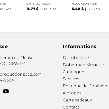
lliam
CARBAJO Roque
HOUGHTON Mark
DZ 828
11.77 $
DZ 1389
5.89 $
DZ 2369
sse
Informations
chemin du Fleuve
Distributeurs
(
QC
)
G6W 1Y4
Doberman Musique
Catalogue
productionsdoz.com
Services
34-8384
Politique de Confident
À propos
Carte cadeaux
Contact