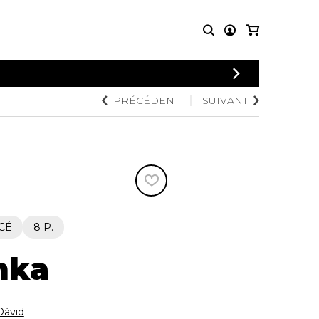
CONNEXION
PRÉCÉDENT
SUIVANT
PARTITIONS
AUTRES
INSCRIPTION
POUR
PRODUITS
ENSEMBLES
Articles promotionnels
Chœur
Cordes Knobloch
Concerto
Disques compacts et
Musique de chambre
DVDs
Orchestre
Ouvrages théoriques
et livres
Quatuor de flûtes
CÉ
8 P.
Quatuor de saxophones
hka
Dávid