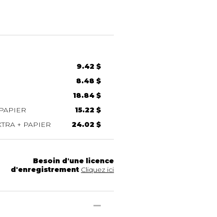
9.42 $
8.48 $
18.84 $
PAPIER
15.22 $
TRA + PAPIER
24.02 $
Besoin d'une licence
d'enregistrement
Cliquez ici