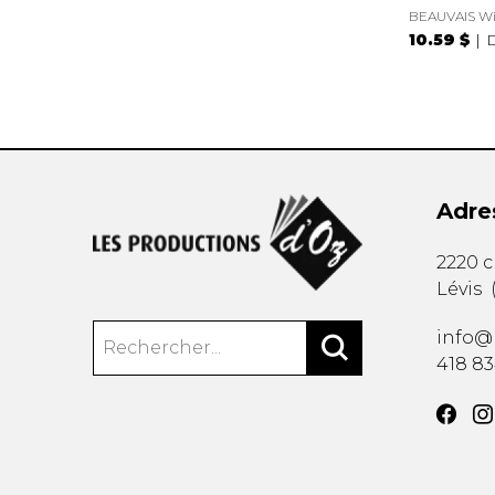
BEAUVAIS Wi
10.59 $
Adre
2220 
Lévis
info@
418 8