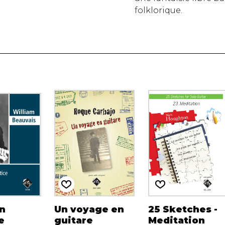
folklorique.
n
Un voyage en
25 Sketches -
e
guitare
Meditation