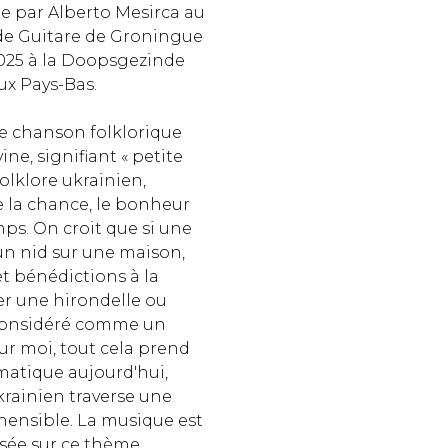
ée par Alberto Mesirca au
 de Guitare de Groningue
 2025 à la Doopsgezinde
ux Pays-Bas.
ne chanson folklorique
ne, signifiant « petite
folklore ukrainien,
e la chance, le bonheur
mps. On croit que si une
un nid sur une maison,
t bénédictions à la
sser une hirondelle ou
 considéré comme un
ur moi, tout cela prend
matique aujourd'hui,
krainien traverse une
ensible. La musique est
asée sur ce thème