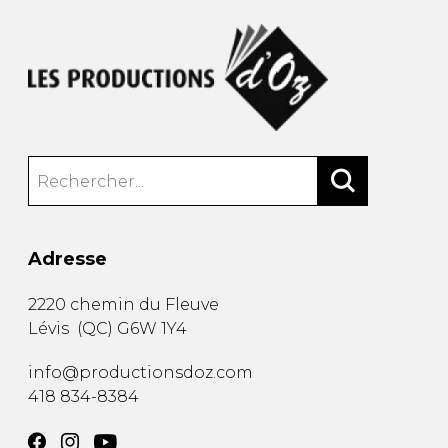
Adresse
2220 chemin du Fleuve
Lévis
(
QC
)
G6W 1Y4
info@productionsdoz.com
418 834-8384