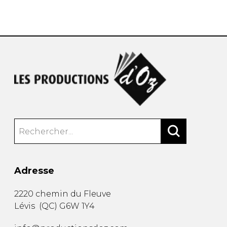
AUTRES PRODUITS
Adresse
2220 chemin du Fleuve
Lévis
(
QC
)
G6W 1Y4