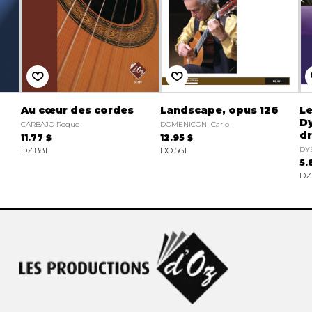
Au cœur des cordes
Landscape, opus 126
Le
Dy
CARBAJO Roque
DOMENICONI Carlo
d
11.77 $
12.95 $
DZ 881
DO 561
DY
5.
DZ