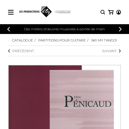
CATALOGUE
Des milliers d'œuvres musicales à portée de main
CONNEXION
Explorez notre catalogue de partitions
CATALOGUE
PARTITIONS POUR GUITARE
SKY MY TANGO!
PARTITIONS 
INSCRIPTION
riche en œuvres originales et en
PRÉCÉDENT
SUIVANT
arrangements de qualité.
Méthodes
Guitare seule
Explorez notre catalogue de partitions
riche en œuvres originales et en
2 guitares
arrangements de qualité.
3 guitares
4 guitares
PARTITIONS POUR GUITARE
5 guitares et plus
Ensemble de guitare
PARTITIONS POUR AUTRES
Orchestre de guitares
INSTRUMENTS
Concerto pour guitar
Guitare et un autre 
PARTITIONS POUR ENSEMBLES
Musique de chambre 