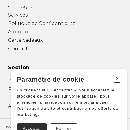
Catalogue
Services
Politique de Confidentialité
À propos
Carte cadeaux
Contact
Section
+
Paramètre de cookie
Partitions pour guitare
Partitions pour autres instruments
En cliquant sur « Accepter », vous acceptez le
stockage de cookies sur votre appareil pour
Partitions pour ensembles
améliorer la navigation sur le site, analyser
Autres produits
l’utilisation du site et contribuer à nos efforts de
marketing.
TOUS DROITS RÉSERVÉS © COPYRIGHT 2026 – PRODUCTIONS D'OZ
Accepter
Fermer