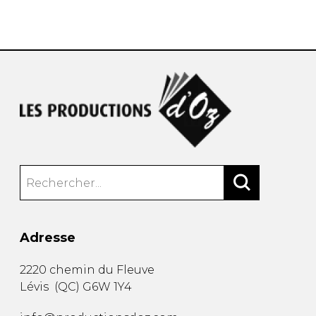
AUTRES PRODUITS
Adresse
2220 chemin du Fleuve
Lévis
(
QC
)
G6W 1Y4