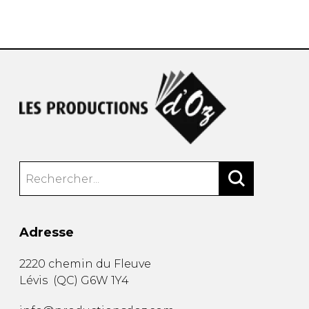
AUTRES PRODUITS
Adresse
2220 chemin du Fleuve
Lévis
(
QC
)
G6W 1Y4