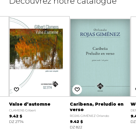
Découvrez notre catalogue
Valse d’automne
Caribena, Preludio en
Wo
verso
CLAMENS Gilbert
DE
9.42 $
ROJAS GIMÉNEZ Orlando
9.
DZ 2774
9.42 $
DZ
DZ 822