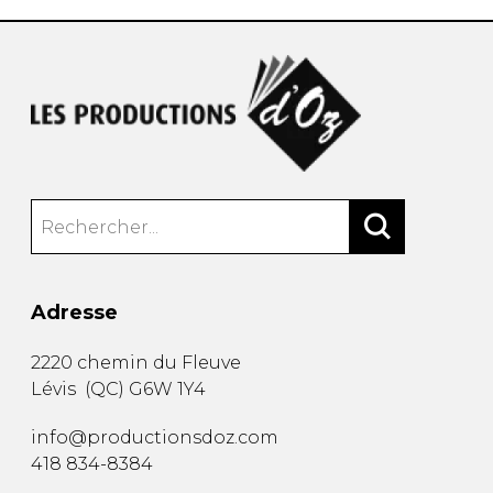
Adresse
2220 chemin du Fleuve
Lévis
(
QC
)
G6W 1Y4
info@productionsdoz.com
418 834-8384