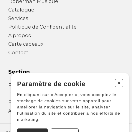
Doberman Musique
Catalogue
Services
Politique de Confidentialité
À propos
Carte cadeaux
Contact
Section
+
Paramètre de cookie
Partitions pour guitare
Partitions pour autres instruments
En cliquant sur « Accepter », vous acceptez le
stockage de cookies sur votre appareil pour
Partitions pour ensembles
améliorer la navigation sur le site, analyser
Autres produits
l’utilisation du site et contribuer à nos efforts de
marketing.
TOUS DROITS RÉSERVÉS © COPYRIGHT 2026 – PRODUCTIONS D'OZ