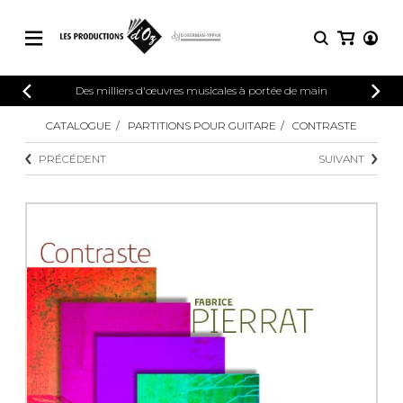
CATALOGUE
Des milliers d'œuvres musicales à portée de main
CONNEXION
Explorez notre catalogue de partitions
CATALOGUE
PARTITIONS POUR GUITARE
CONTRASTE
PARTITIONS 
INSCRIPTION
riche en œuvres originales et en
PRÉCÉDENT
SUIVANT
arrangements de qualité.
Méthodes
Guitare seule
Explorez notre catalogue de partitions
riche en œuvres originales et en
2 guitares
arrangements de qualité.
3 guitares
4 guitares
PARTITIONS POUR GUITARE
5 guitares et plus
Ensemble de guitare
PARTITIONS POUR AUTRES
Orchestre de guitares
INSTRUMENTS
Concerto pour guitar
Guitare et un autre 
PARTITIONS POUR ENSEMBLES
Musique de chambre 