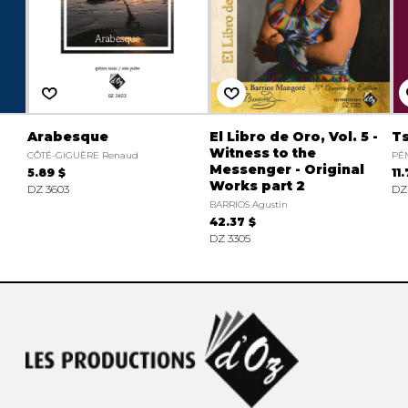
Arabesque
El Libro de Oro, Vol. 5 -
T
Witness to the
CÔTÉ-GIGUÈRE Renaud
PÉN
Messenger - Original
5.89 $
11
Works part 2
DZ 3603
DZ
BARRIOS Agustin
42.37 $
DZ 3305