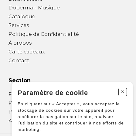
Doberman Musique
Catalogue
Services
Politique de Confidentialité
À propos
Carte cadeaux
Contact
Section
+
Paramètre de cookie
Partitions pour guitare
Partitions pour autres instruments
En cliquant sur « Accepter », vous acceptez le
stockage de cookies sur votre appareil pour
Partitions pour ensembles
améliorer la navigation sur le site, analyser
Autres produits
l’utilisation du site et contribuer à nos efforts de
marketing.