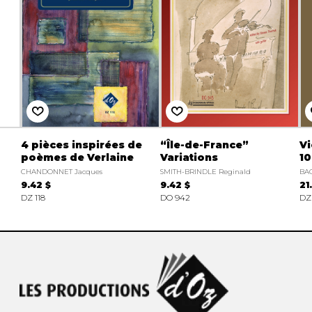
4 pièces inspirées de
“Île-de-France”
Vi
poèmes de Verlaine
Variations
1
CHANDONNET Jacques
SMITH-BRINDLE Reginald
BAC
9.42 $
9.42 $
21
DZ 118
DO 942
DZ