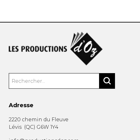
AUTRES PRODUITS
Adresse
2220 chemin du Fleuve
Lévis
(
QC
)
G6W 1Y4