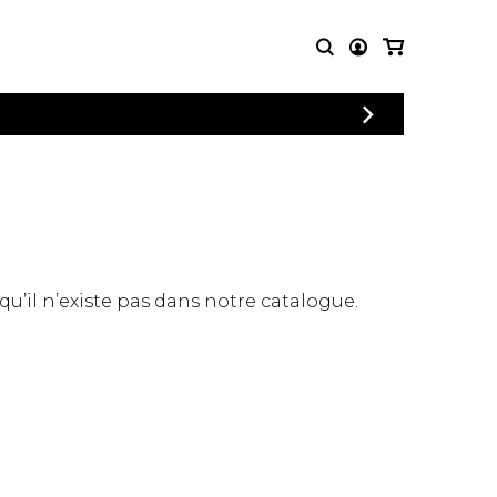
CONNEXION
PARTITIONS
AUTRES
INSCRIPTION
POUR
PRODUITS
ENSEMBLES
Articles promotionnels
Chœur
Cordes Knobloch
Concerto
Disques compacts et
Musique de chambre
DVDs
 qu’il n’existe pas dans notre catalogue.
Orchestre
Ouvrages théoriques
et livres
Quatuor de flûtes
Quatuor de saxophones