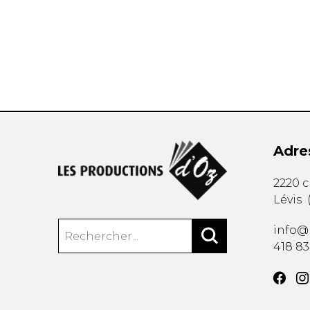
AUTRES PRODUITS
Adre
2220 
Lévis
info@
418 8