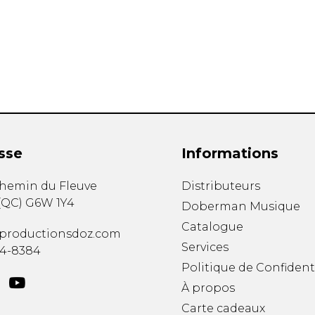
Hautbois
Luth
Mandoline
Orgue
Percussion
Piano
Saxophone
Trombone
Trompette
sse
Informations
Tuba
Ukulélé
chemin du Fleuve
Distributeurs
Violon
(
QC
)
G6W 1Y4
Doberman Musique
Violoncelle
Catalogue
Voix
productionsdoz.com
Services
34-8384
Politique de Confident
À propos
Carte cadeaux