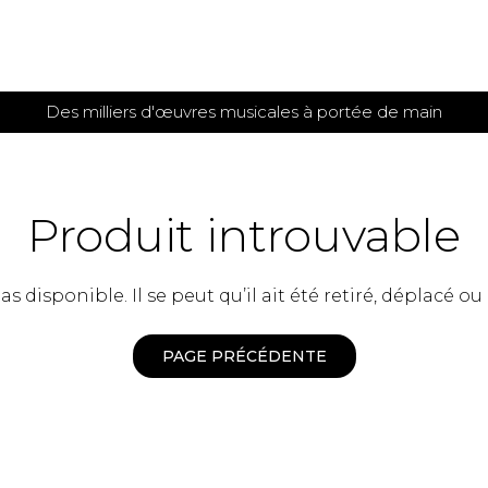
Des milliers d'œuvres musicales à portée de main
 et
TITIONS POUR GUITARE
PARTITIONS
POUR
AUTRES
es
INSTRUMENTS
Produit introuvable
seule
Alto
s
Basse électrique
s
 disponible. Il se peut qu’il ait été retiré, déplacé ou
Basson
s
Clarinette
s et plus
Clavecin
PAGE PRÉCÉDENTE
e de guitares
Contrebasse
e de guitares
Cor anglais
 pour guitare
Cor français
et un autre instrument
Flûte
 de chambre avec guitare
Harpe