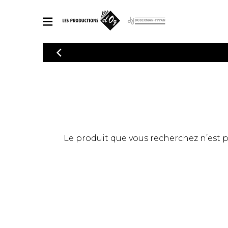
CATALOGUE
Explorez notre catalogue de partitions riche en œuvres originales
PAR
en arrangements de qualité.
Méthod
Guitare 
Explorez notre catalogue de partitions
2 guitare
riche en œuvres originales et en
arrangements de qualité.
3 guitare
PARTITIONS POUR GUITARE
Le produit que vous recherchez n’est pas
4 guitare
5 guitare
Ensembl
PARTITIONS POUR AUTRES INSTRUMENTS
Orchestr
Concerto
Guitare 
PARTITIONS POUR ENSEMBLES
Musique