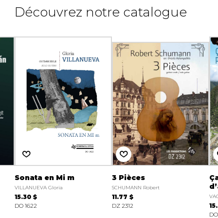
Découvrez notre catalogue
Sonata en Mi m
3 Pièces
Ç
d’
VILLANUEVA Gloria
SCHUMANN Robert
15.30 $
11.77 $
VAC
DO 1622
DZ 2312
15
DO