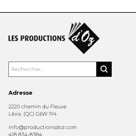
Adresse
2220 chemin du Fleuve
Lévis
(
QC
)
G6W 1Y4
info@productionsdoz.com
418 834-8384