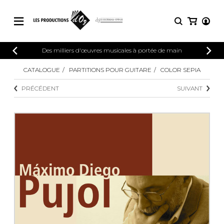
CATALOGUE
Des milliers d'œuvres musicales à portée de main
CONNEXION
Explorez notre catalogue de partitions
CATALOGUE
PARTITIONS POUR GUITARE
COLOR SEPIA
PARTITIONS 
INSCRIPTION
riche en œuvres originales et en
PRÉCÉDENT
SUIVANT
arrangements de qualité.
Méthodes
Guitare seule
Explorez notre catalogue de partitions
riche en œuvres originales et en
2 guitares
arrangements de qualité.
3 guitares
4 guitares
PARTITIONS POUR GUITARE
5 guitares et plus
Ensemble de guitare
PARTITIONS POUR AUTRES
Orchestre de guitares
INSTRUMENTS
Concerto pour guitar
Guitare et un autre 
PARTITIONS POUR ENSEMBLES
Musique de chambre 