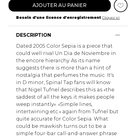
AJOUTER AU PANIER
Besoin d'une licence d'enregistrement
Cliquez ici
DESCRIPTION
Dated 2005 Color Sepia is a piece that
could well rival Un Dia de Noviembre in
the encore hierarchy. As its name
suggests there is more than a hint of
nostalgia that perfumes the music. It's
in D minor, Spinal Tap fans will know
that Nigel Tufnel describes this as «the
saddest of all the keys..it makes people
weep instantly«. «Simple lines,
intertwining etc.« again from Tufnel but
quite accurate for Color Sepia. What
could be mawkish turns out to be a
simple four-bar call-and-answer phrase