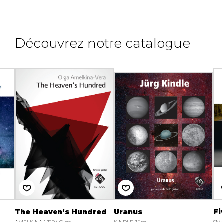
Découvrez notre catalogue
The Heaven’s Hundred
Uranus
Fi
AMELKINA-VERA Olga
KINDLE Jürg
SMA