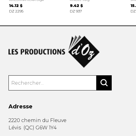
14.12 $
9.42 $
15
DZ 2295
DZ 937
DZ
Adresse
2220 chemin du Fleuve
Lévis
(
QC
)
G6W 1Y4