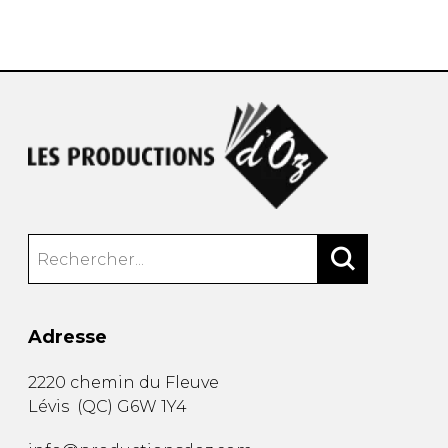
AUTRES PRODUITS
Adresse
2220 chemin du Fleuve
Lévis
(
QC
)
G6W 1Y4