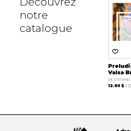
Découvrez
notre
catalogue
Preludi
Valsa B
DE STEFANO 
12.95 $
D