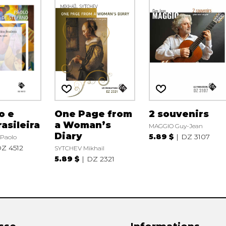
o e
One Page from
2 souvenirs
rasileira
a Woman’s
MAGGIO Guy-Jean
Diary
5.89 $
DZ 3107
Paolo
Z 4512
SYTCHEV Mikhail
5.89 $
DZ 2321