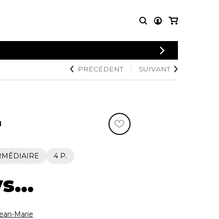
CONNEXION
PRÉCÉDENT
SUIVANT
PARTITIONS
AUTRES
INSCRIPTION
POUR
PRODUITS
ENSEMBLES
Articles promotionnels
Chœur
Cordes Knobloch
Concerto
Disques compacts et
N
Musique de chambre
DVDs
Orchestre
Ouvrages théoriques
et livres
Quatuor de flûtes
RMÉDIAIRE
4 P.
Quatuor de saxophones
...
an-Marie