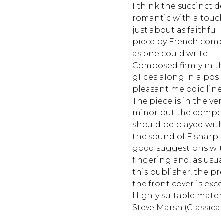
I think the succinct 
romantic with a touc
just about as faithful 
piece by French com
as one could write.
Composed firmly in the
glides along in a pos
pleasant melodic lin
The piece is in the ver
minor but the compos
should be played with
the sound of F sharp
good suggestions wit
fingering and, as usu
this publisher, the p
the front cover is exce
Highly suitable materi
Steve Marsh (Classica