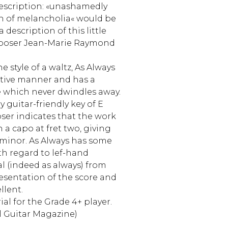
description: «unashamedly
h of melancholia« would be
a description of this little
poser Jean-Marie Raymond
 style of a waltz, As Always
itive manner and has a
e which never dwindles away.
y guitar-friendly key of E
er indicates that the work
 a capo at fret two, giving
 minor. As Always has some
h regard to lef-hand
al (indeed as always) from
resentation of the score and
llent.
al for the Grade 4+ player.
l Guitar Magazine)