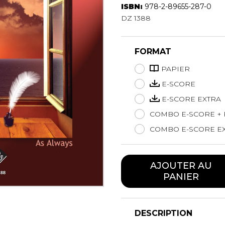
ISBN:
978-2-89655-287-0
Hautbois
DZ 1388
Luth
Mandoline
Orgue
FORMAT
Percussion
Piano
PAPIER
Saxophone
E-SCORE
Trombone
E-SCORE EXTRA
Trompette
COMBO E-SCORE + 
Tuba
Ukulélé
COMBO E-SCORE EX
Violon
Violoncelle
AJOUTER AU
Voix
PANIER
DESCRIPTION