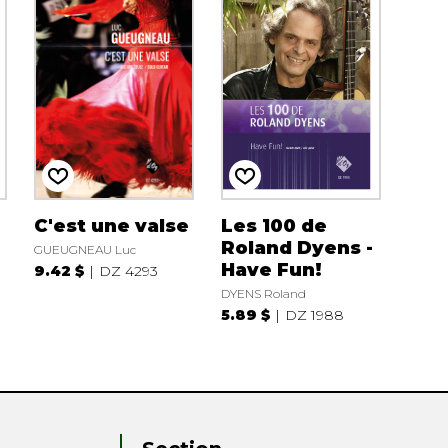
C'est une valse
Les 100 de
Roland Dyens -
GUEUGNEAU Luc
Have Fun!
9.42 $
DZ 4293
DYENS Roland
5.89 $
DZ 1988