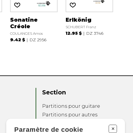
Sonatine
Erlkönig
Créole
SCHUBERT Franz
12.95 $
DZ 3746
COULANGES Amos
9.42 $
DZ 2956
Section
Partitions pour guitare
Partitions pour autres
instruments
+
Paramètre de cookie
Partitions pour