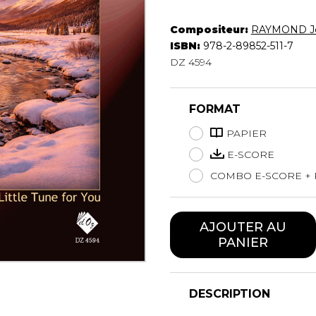
Hautbois
Luth
Compositeur:
RAYMOND Je
Mandoline
ISBN:
978-2-89852-511-7
DZ 4594
Orgue
Percussion
Piano
FORMAT
Saxophone
Trombone
PAPIER
Trompette
E-SCORE
Tuba
COMBO E-SCORE + 
Ukulélé
Violon
Violoncelle
AJOUTER AU
Voix
PANIER
DESCRIPTION