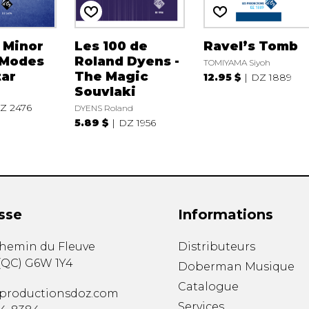
 Minor
Les 100 de
Ravel’s Tomb
/Modes
Roland Dyens -
TOMIYAMA Siyoh
tar
The Magic
12.95 $
DZ 1889
Souvlaki
Z 2476
DYENS Roland
5.89 $
DZ 1956
sse
Informations
chemin du Fleuve
Distributeurs
(
QC
)
G6W 1Y4
Doberman Musique
Catalogue
productionsdoz.com
Services