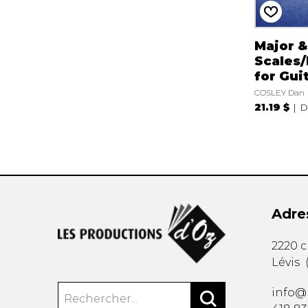
Major &
Scales
for Gui
COSLEY Dan
21.19 $
D
Adre
2220 
Lévis
info@