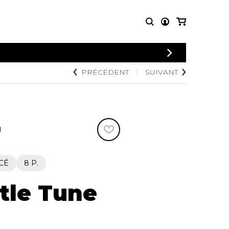
CONNEXION
PRÉCÉDENT
SUIVANT
PARTITIONS
AUTRES
INSCRIPTION
POUR
PRODUITS
ENSEMBLES
Articles promotionnels
Chœur
Cordes Knobloch
Concerto
Disques compacts et
N
Musique de chambre
DVDs
Orchestre
Ouvrages théoriques
et livres
Quatuor de flûtes
CÉ
8 P.
Quatuor de saxophones
ttle Tune