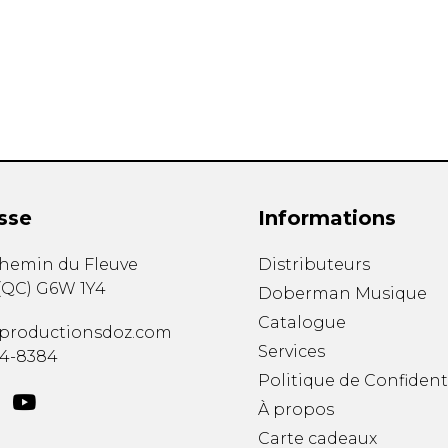
Hautbois
Luth
Mandoline
Orgue
Percussion
Piano
Saxophone
Trombone
Trompette
sse
Informations
Tuba
Ukulélé
chemin du Fleuve
Distributeurs
Violon
(
QC
)
G6W 1Y4
Doberman Musique
Violoncelle
Catalogue
Voix
productionsdoz.com
Services
34-8384
Politique de Confident
À propos
Carte cadeaux