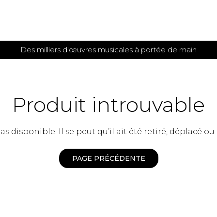
Des milliers d'œuvres musicales à portée de main
 et
TITIONS POUR GUITARE
PARTITIONS
POUR
AUTRES
es
INSTRUMENTS
Produit introuvable
seule
Alto
s
Basse électrique
s
 disponible. Il se peut qu’il ait été retiré, déplacé ou
Basson
s
Clarinette
s et plus
Clavecin
PAGE PRÉCÉDENTE
e de guitares
Contrebasse
e de guitares
Cor anglais
 pour guitare
Cor français
et un autre instrument
Flûte
 de chambre avec guitare
Harpe