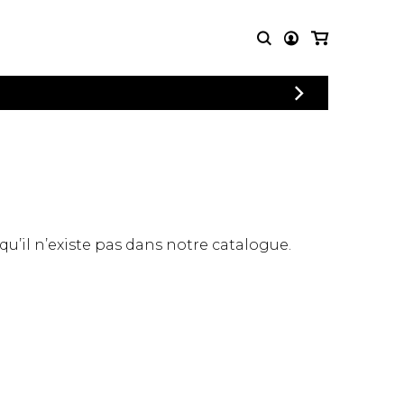
CONNEXION
PARTITIONS
AUTRES
INSCRIPTION
POUR
PRODUITS
ENSEMBLES
Articles promotionnels
Chœur
Cordes Knobloch
Concerto
Disques compacts et
Musique de chambre
DVDs
 qu’il n’existe pas dans notre catalogue.
Orchestre
Ouvrages théoriques
et livres
Quatuor de flûtes
Quatuor de saxophones