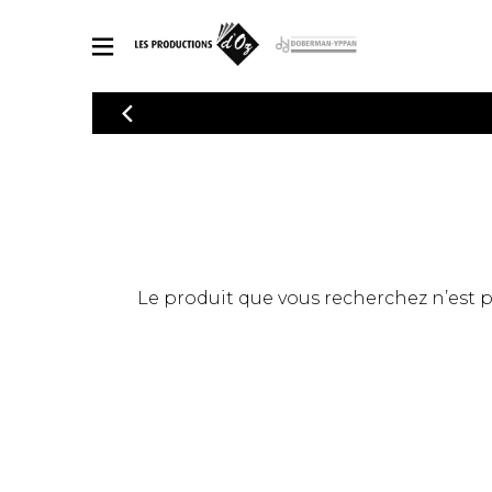
CATALOGUE
Explorez notre catalogue de partitions riche en œuvres originales
PAR
en arrangements de qualité.
Méthod
Guitare 
Explorez notre catalogue de partitions
2 guitare
riche en œuvres originales et en
arrangements de qualité.
3 guitare
PARTITIONS POUR GUITARE
Le produit que vous recherchez n’est pas
4 guitare
5 guitare
Ensembl
PARTITIONS POUR AUTRES INSTRUMENTS
Orchestr
Concerto
Guitare 
PARTITIONS POUR ENSEMBLES
Musique