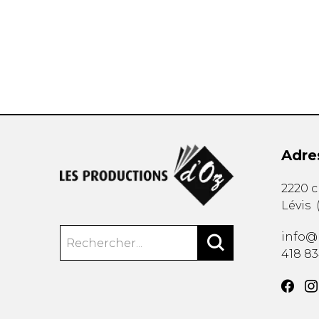
AUTRES PRODUITS
Adre
2220 
Lévis
info@
418 8