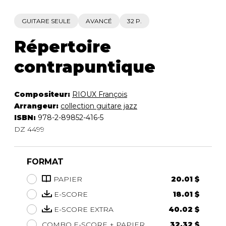
GUITARE SEULE
AVANCÉ
32 P.
Répertoire
contrapuntique
Compositeur:
RIOUX François
Arrangeur:
collection guitare jazz
ISBN:
978-2-89852-416-5
DZ 4499
FORMAT
PAPIER
20.01 $
E-SCORE
18.01 $
E-SCORE EXTRA
40.02 $
COMBO E-SCORE + PAPIER
32.32 $