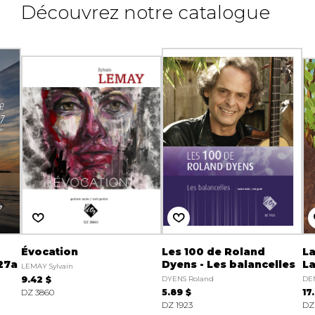
Découvrez notre catalogue
Évocation
Les 100 de Roland
La
 27a
Dyens - Les balancelles
La
LEMAY Sylvain
9.42 $
DYENS Roland
DE
DZ 3860
5.89 $
17
DZ 1923
DZ