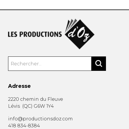
Adresse
2220 chemin du Fleuve
Lévis
(
QC
)
G6W 1Y4
info@productionsdoz.com
418 834-8384