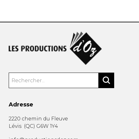
AUTRES PRODUITS
Adresse
2220 chemin du Fleuve
Lévis
(
QC
)
G6W 1Y4