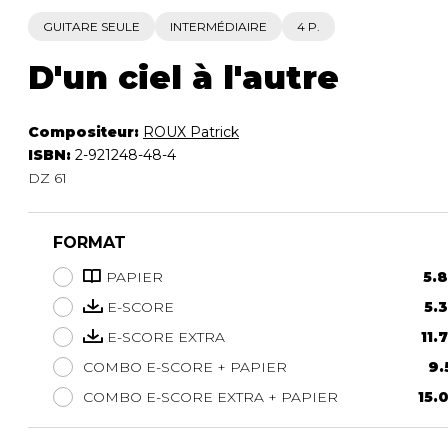
GUITARE SEULE
INTERMÉDIAIRE
4 P.
D'un ciel à l'autre
Compositeur:
ROUX Patrick
ISBN:
2-921248-48-4
DZ 61
FORMAT
PAPIER
5.8
E-SCORE
5.3
E-SCORE EXTRA
11.
COMBO E-SCORE + PAPIER
9.
COMBO E-SCORE EXTRA + PAPIER
15.