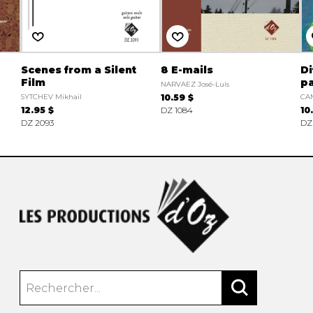
Scenes from a Silent
8 E-mails
Di
Film
pa
NARVAEZ José-Luis
SYTCHEV Mikhail
10.59 $
CAM
12.95 $
DZ 1084
10
DZ 2093
DZ