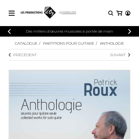
CATALOGUE
Des milliers d'œuvres musicales à portée de main
CONNEXION
Explorez notre catalogue de partitions
CATALOGUE
PARTITIONS POUR GUITARE
ANTHOLOGIE
PARTITIONS 
INSCRIPTION
riche en œuvres originales et en
PRÉCÉDENT
SUIVANT
arrangements de qualité.
Méthodes
Guitare seule
Explorez notre catalogue de partitions
riche en œuvres originales et en
2 guitares
arrangements de qualité.
3 guitares
4 guitares
PARTITIONS POUR GUITARE
5 guitares et plus
Ensemble de guitare
PARTITIONS POUR AUTRES
Orchestre de guitares
INSTRUMENTS
Concerto pour guitar
Guitare et un autre 
PARTITIONS POUR ENSEMBLES
Musique de chambre 