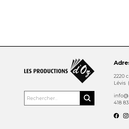
AUTRES PRODUITS
Adre
2220 
Lévis
info@
418 8