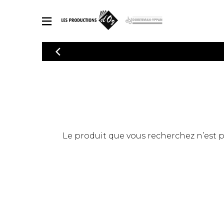
CATALOGUE
Explorez notre catalogue de partitions riche en œuvres originales
PAR
en arrangements de qualité.
Méthod
Guitare 
Explorez notre catalogue de partitions
2 guitare
riche en œuvres originales et en
arrangements de qualité.
3 guitare
PARTITIONS POUR GUITARE
Le produit que vous recherchez n’est pas
4 guitare
5 guitare
Ensembl
PARTITIONS POUR AUTRES INSTRUMENTS
Orchestr
Concerto
Guitare 
PARTITIONS POUR ENSEMBLES
Musique