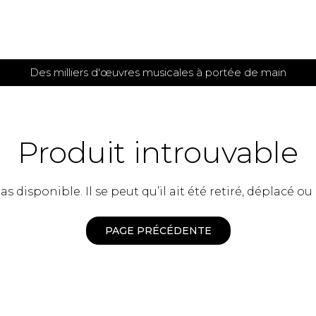
Des milliers d'œuvres musicales à portée de main
 et
TITIONS POUR GUITARE
PARTITIONS
POUR
AUTRES
es
INSTRUMENTS
Produit introuvable
seule
Alto
s
Basse électrique
s
 disponible. Il se peut qu’il ait été retiré, déplacé ou
Basson
s
Clarinette
s et plus
Clavecin
PAGE PRÉCÉDENTE
e de guitares
Contrebasse
e de guitares
Cor anglais
 pour guitare
Cor français
et un autre instrument
Flûte
 de chambre avec guitare
Harpe