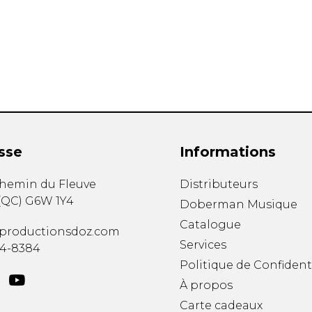
Hautbois
Luth
Mandoline
Orgue
Percussion
Piano
Saxophone
Trombone
Trompette
sse
Informations
Tuba
Ukulélé
chemin du Fleuve
Distributeurs
Violon
(
QC
)
G6W 1Y4
Doberman Musique
Violoncelle
Catalogue
Voix
productionsdoz.com
Services
34-8384
Politique de Confident
À propos
Carte cadeaux