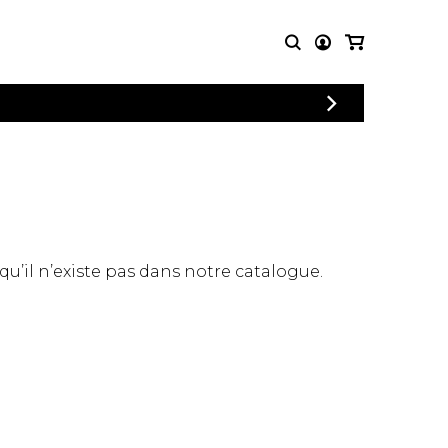
CONNEXION
PARTITIONS
AUTRES
INSCRIPTION
POUR
PRODUITS
ENSEMBLES
Articles promotionnels
Chœur
Cordes Knobloch
Concerto
Disques compacts et
Musique de chambre
DVDs
 qu’il n’existe pas dans notre catalogue.
Orchestre
Ouvrages théoriques
et livres
Quatuor de flûtes
Quatuor de saxophones