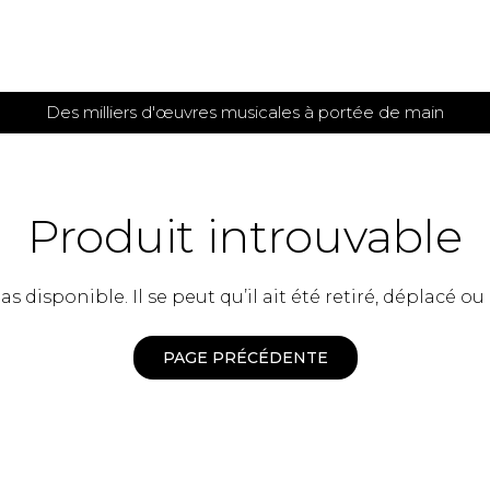
Des milliers d'œuvres musicales à portée de main
 et
TITIONS POUR GUITARE
PARTITIONS
POUR
AUTRES
es
INSTRUMENTS
Produit introuvable
seule
Alto
s
Basse électrique
s
 disponible. Il se peut qu’il ait été retiré, déplacé ou
Basson
s
Clarinette
s et plus
Clavecin
PAGE PRÉCÉDENTE
e de guitares
Contrebasse
e de guitares
Cor anglais
 pour guitare
Cor français
et un autre instrument
Flûte
 de chambre avec guitare
Harpe