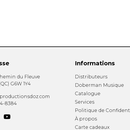
Hautbois
Luth
Mandoline
Orgue
Percussion
Piano
Saxophone
Trombone
Trompette
sse
Informations
Tuba
Ukulélé
chemin du Fleuve
Distributeurs
Violon
(
QC
)
G6W 1Y4
Doberman Musique
Violoncelle
Catalogue
Voix
productionsdoz.com
Services
34-8384
Politique de Confident
À propos
Carte cadeaux