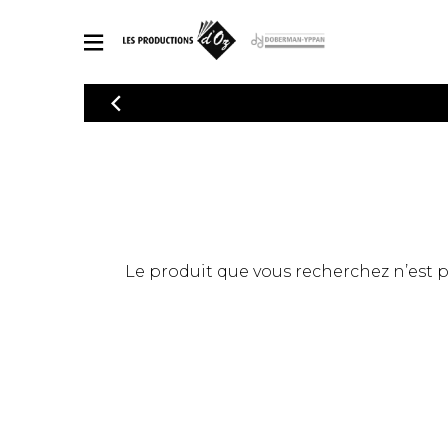
CATALOGUE
Explorez notre catalogue de partitions riche en œuvres originales
PAR
en arrangements de qualité.
Méthod
Guitare 
Explorez notre catalogue de partitions
2 guitare
riche en œuvres originales et en
arrangements de qualité.
3 guitare
PARTITIONS POUR GUITARE
Le produit que vous recherchez n’est pas
4 guitare
5 guitare
Ensembl
PARTITIONS POUR AUTRES INSTRUMENTS
Orchestr
Concerto
Guitare 
PARTITIONS POUR ENSEMBLES
Musique