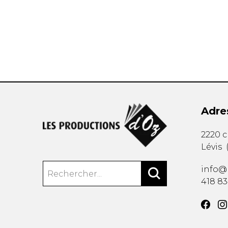
AUTRES PRODUITS
Adre
2220 
Lévis
info@
418 8