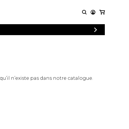
CONNEXION
PARTITIONS
AUTRES
INSCRIPTION
POUR
PRODUITS
ENSEMBLES
Articles promotionnels
Chœur
Cordes Knobloch
Concerto
Disques compacts et
Musique de chambre
DVDs
 qu’il n’existe pas dans notre catalogue.
Orchestre
Ouvrages théoriques
et livres
Quatuor de flûtes
Quatuor de saxophones