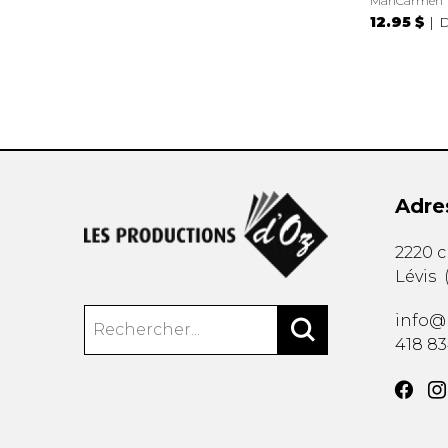
MariCarmen
12.95 $
D
Adre
2220 
Lévis
info@
418 8