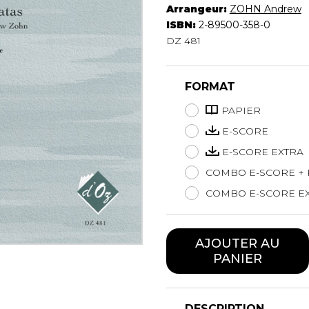
Arrangeur:
ZOHN Andrew
Hautbois
ISBN:
2-89500-358-0
Luth
DZ 481
Mandoline
Orgue
Percussion
FORMAT
Piano
PAPIER
Saxophone
Trombone
E-SCORE
Trompette
E-SCORE EXTRA
Tuba
COMBO E-SCORE + 
Ukulélé
COMBO E-SCORE EX
Violon
Violoncelle
Voix
AJOUTER AU
PANIER
DESCRIPTION