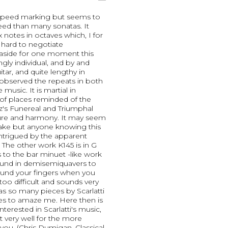
speed marking but seems to
eed than many sonatas. It
x notes in octaves which, I for
 hard to negotiate
t aside for one moment this
gly individual, and by and
itar, and quite lengthy in
e observed the repeats in both
music. It is martial in
 of places reminded of the
z's Funereal and Triumphal
ure and harmony. It may seem
ke but anyone knowing this
ntrigued by the apparent
s. The other work K145 is in G
 to the bar minuet -like work
round in demisemiquavers to
ound your fingers when you
ot too difficult and sounds very
 as so many pieces by Scarlatti
ases to amaze me. Here then is
nterested in Scarlatti's music,
t very well for the more
ou. (Chris Dumigan, Classical