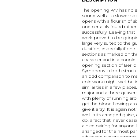
The opening K47 has no 
sound well at a slower sp
opens with a flourish of si
one certainly found rather
successfully. Leaving tha
work proved to be grippin
large very suited to the gu
duration, especially if on
sections as marked on the 
character and in a couple
opening section of Berlio
Symphony in both struct
an odd comparison to ma
epic work might well be i
similarities in a few place
major and a three quavers
with plenty of running a
get the blood flowing ar
give it a try. It is again n
well in its arranged guise,
do, a fact that, never ce
a nice pairing for anyone i
arranged for the most par
advanced players among y