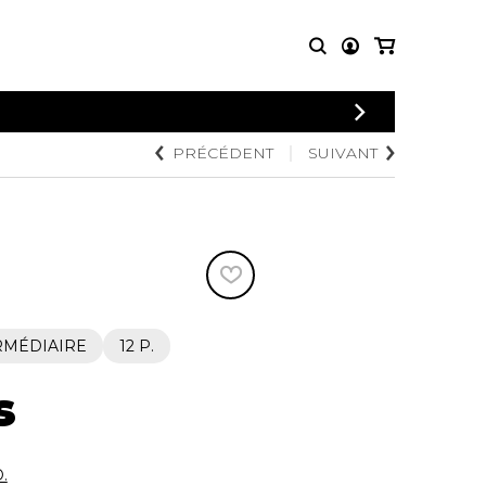
CONNEXION
PRÉCÉDENT
SUIVANT
PARTITIONS
AUTRES
INSCRIPTION
POUR
PRODUITS
ENSEMBLES
Articles promotionnels
Chœur
Cordes Knobloch
Concerto
Disques compacts et
Musique de chambre
DVDs
Orchestre
Ouvrages théoriques
et livres
Quatuor de flûtes
RMÉDIAIRE
12 P.
Quatuor de saxophones
s
.