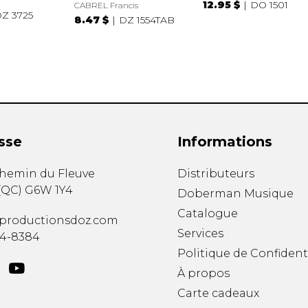
12.95 $
DO 1501
CABREL Francis
Z 3725
8.47 $
DZ 1554TAB
sse
Informations
chemin du Fleuve
Distributeurs
(
QC
)
G6W 1Y4
Doberman Musique
Catalogue
productionsdoz.com
Services
34-8384
Politique de Confident
À propos
Carte cadeaux