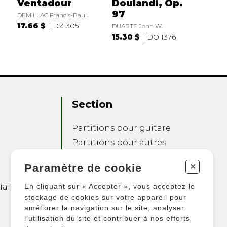
Ventadour
Doulandi, Op.
97
DEMILLAC Francis-Paul
17.66 $
DZ 3051
DUARTE John W.
15.30 $
DO 1376
Section
Partitions pour guitare
Partitions pour autres
instruments
+
Paramètre de cookie
Partitions pour
ensembles
ialité
En cliquant sur « Accepter », vous acceptez le
Autres produits
stockage de cookies sur votre appareil pour
améliorer la navigation sur le site, analyser
l’utilisation du site et contribuer à nos efforts