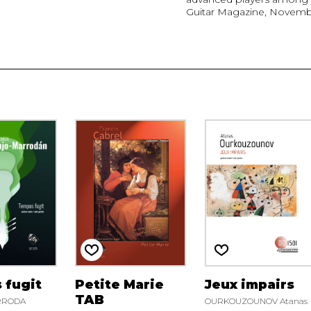
Guitar Magazine, Novemb
 fugit
Petite Marie
Jeux impairs
TAB
RRODA
OURKOUZOUNOV Atanas