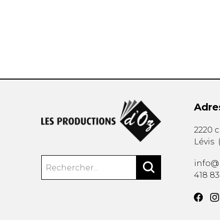
AUTRES PRODUITS
Adre
2220 
Lévis
info@
418 8