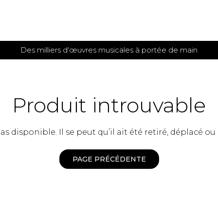
Des milliers d'œuvres musicales à portée de main
 et
TITIONS POUR GUITARE
PARTITIONS
POUR
AUTRES
es
INSTRUMENTS
Produit introuvable
seule
Alto
s
Basse électrique
s
 disponible. Il se peut qu’il ait été retiré, déplacé ou
Basson
s
Clarinette
s et plus
Clavecin
PAGE PRÉCÉDENTE
e de guitares
Contrebasse
e de guitares
Cor anglais
 pour guitare
Cor français
et un autre instrument
Flûte
 de chambre avec guitare
Harpe