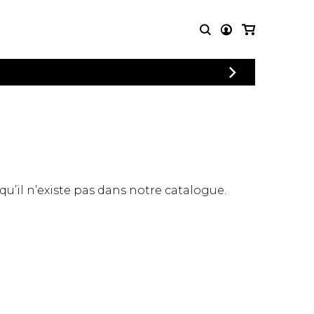
CONNEXION
PARTITIONS
AUTRES
INSCRIPTION
POUR
PRODUITS
ENSEMBLES
Articles promotionnels
Chœur
Cordes Knobloch
Concerto
Disques compacts et
Musique de chambre
DVDs
 qu’il n’existe pas dans notre catalogue.
Orchestre
Ouvrages théoriques
et livres
Quatuor de flûtes
Quatuor de saxophones