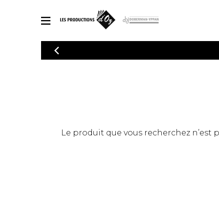
CATALOGUE
Explorez notre catalogue de partitions riche en œuvres originales
PAR
en arrangements de qualité.
Méthod
Guitare 
Explorez notre catalogue de partitions
2 guitare
riche en œuvres originales et en
arrangements de qualité.
3 guitare
PARTITIONS POUR GUITARE
Le produit que vous recherchez n’est pas
4 guitare
5 guitare
Ensembl
PARTITIONS POUR AUTRES INSTRUMENTS
Orchestr
Concerto
Guitare 
PARTITIONS POUR ENSEMBLES
Musique