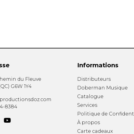
Hautbois
Luth
Mandoline
Orgue
Percussion
Piano
Saxophone
Trombone
Trompette
sse
Informations
Tuba
Ukulélé
chemin du Fleuve
Distributeurs
Violon
(
QC
)
G6W 1Y4
Doberman Musique
Violoncelle
Catalogue
Voix
productionsdoz.com
Services
34-8384
Politique de Confident
À propos
Carte cadeaux