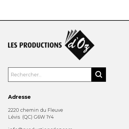
AUTRES PRODUITS
Adresse
2220 chemin du Fleuve
Lévis
(
QC
)
G6W 1Y4