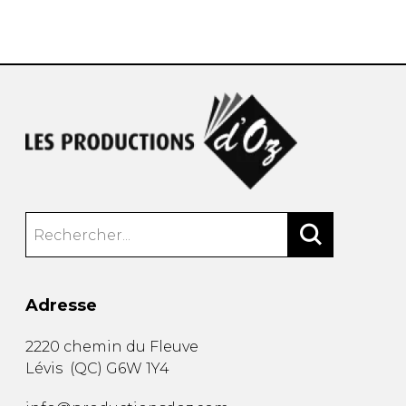
AUTRES PRODUITS
Adresse
2220 chemin du Fleuve
Lévis
(
QC
)
G6W 1Y4