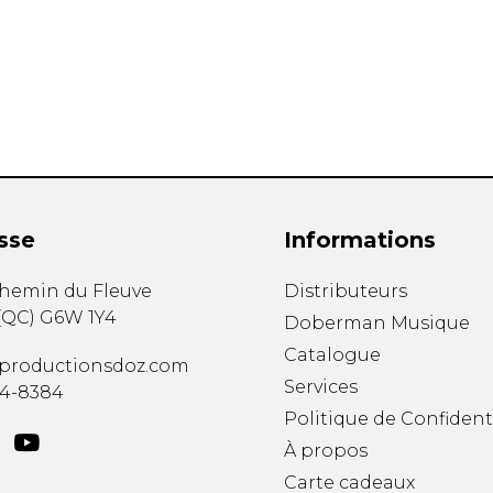
Hautbois
Luth
Mandoline
Orgue
Percussion
Piano
Saxophone
Trombone
Trompette
sse
Informations
Tuba
Ukulélé
chemin du Fleuve
Distributeurs
Violon
(
QC
)
G6W 1Y4
Doberman Musique
Violoncelle
Catalogue
Voix
productionsdoz.com
Services
34-8384
Politique de Confident
À propos
Carte cadeaux