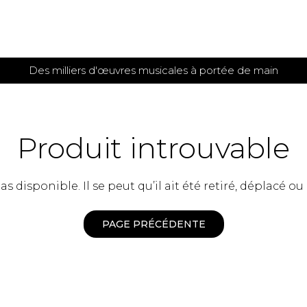
Des milliers d'œuvres musicales à portée de main
 et
TITIONS POUR GUITARE
PARTITIONS
POUR
AUTRES
es
INSTRUMENTS
Produit introuvable
seule
Alto
s
Basse électrique
s
 disponible. Il se peut qu’il ait été retiré, déplacé ou
Basson
s
Clarinette
s et plus
Clavecin
PAGE PRÉCÉDENTE
e de guitares
Contrebasse
e de guitares
Cor anglais
 pour guitare
Cor français
et un autre instrument
Flûte
 de chambre avec guitare
Harpe