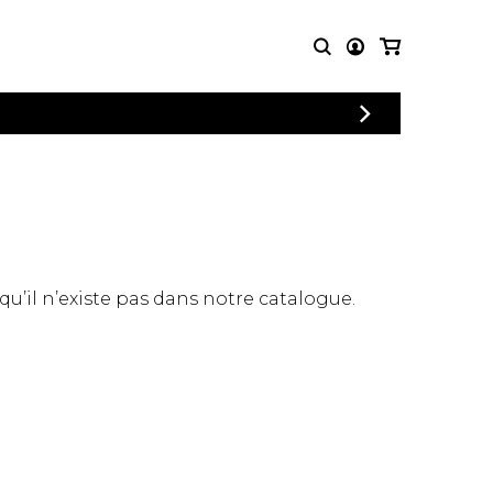
CONNEXION
PARTITIONS
AUTRES
INSCRIPTION
POUR
PRODUITS
ENSEMBLES
Articles promotionnels
Chœur
Cordes Knobloch
Concerto
Disques compacts et
Musique de chambre
DVDs
 qu’il n’existe pas dans notre catalogue.
Orchestre
Ouvrages théoriques
et livres
Quatuor de flûtes
Quatuor de saxophones