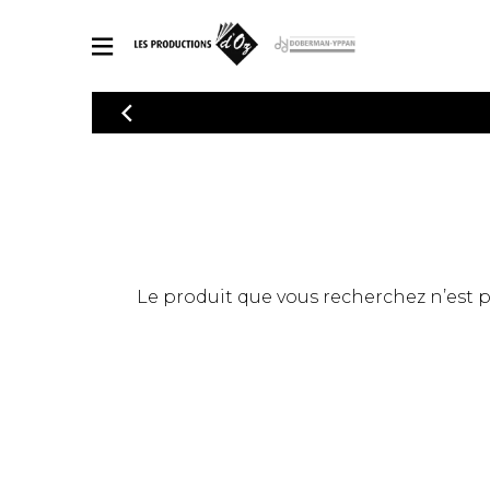
CATALOGUE
Explorez notre catalogue de partitions riche en œuvres originales
PAR
en arrangements de qualité.
Méthod
Guitare 
Explorez notre catalogue de partitions
2 guitare
riche en œuvres originales et en
arrangements de qualité.
3 guitare
PARTITIONS POUR GUITARE
Le produit que vous recherchez n’est pas
4 guitare
5 guitare
Ensembl
PARTITIONS POUR AUTRES INSTRUMENTS
Orchestr
Concerto
Guitare 
PARTITIONS POUR ENSEMBLES
Musique