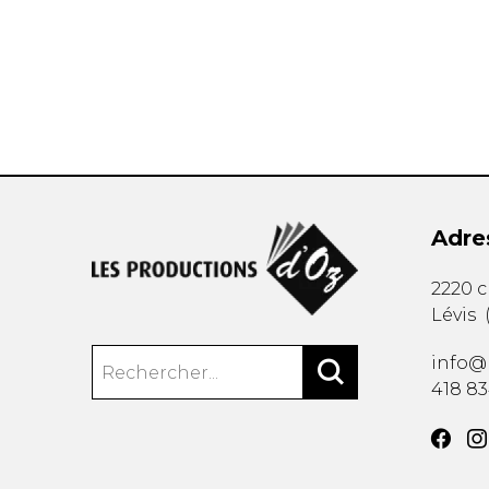
AUTRES PRODUITS
Adre
2220 
Lévis
info@
418 8