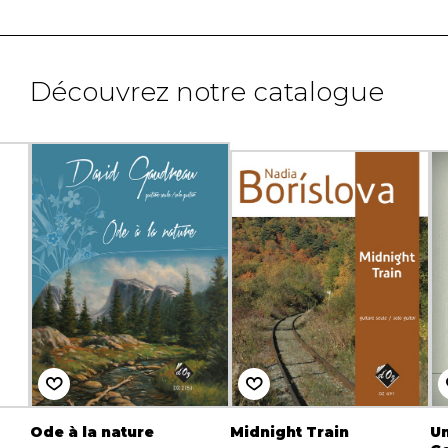
Découvrez notre catalogue
d
Ode à la nature
Midnight Train
Un