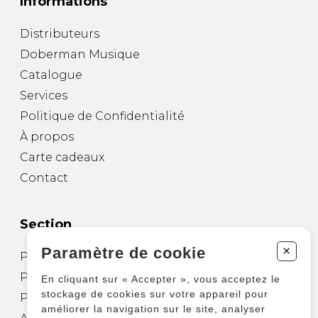
Informations
Distributeurs
Doberman Musique
Catalogue
Services
Politique de Confidentialité
À propos
Carte cadeaux
Contact
Section
+
Paramètre de cookie
Partitions pour guitare
Partitions pour autres instruments
En cliquant sur « Accepter », vous acceptez le
stockage de cookies sur votre appareil pour
Partitions pour ensembles
améliorer la navigation sur le site, analyser