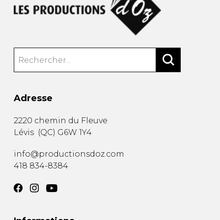
Adresse
2220 chemin du Fleuve
Lévis
(
QC
)
G6W 1Y4
info@productionsdoz.com
418 834-8384