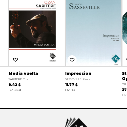
Media vuelta
Impression
St
Op
SARITEPE Ozan
SASSEVILLE Pascal
9.42 $
11.77 $
GIU
DZ 3601
DZ 90
37
DZ