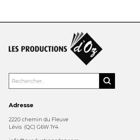
AUTRES PRODUITS
Adresse
2220 chemin du Fleuve
Lévis
(
QC
)
G6W 1Y4