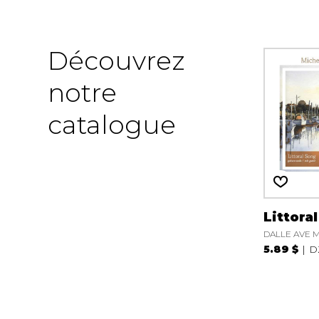
Découvrez
notre
catalogue
Littora
DALLE AVE M
5.89 $
D