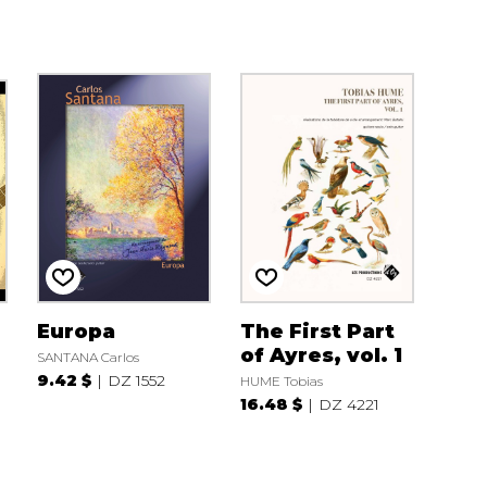
Europa
The First Part
of Ayres, vol. 1
SANTANA Carlos
9.42 $
DZ 1552
HUME Tobias
16.48 $
DZ 4221