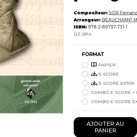
Hautbois
Luth
Compositeur:
SOR Fernan
Mandoline
Arrangeur:
BEAUCHAMP Mi
ISBN:
978-2-89737-731-1
Orgue
DZ 2814
Percussion
Piano
Saxophone
FORMAT
Trombone
Trompette
PAPIER
Tuba
E-SCORE
Ukulélé
E-SCORE EXTRA
Violon
COMBO E-SCORE + 
Violoncelle
Voix
COMBO E-SCORE EX
AJOUTER AU
PANIER