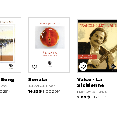
l Song
Sonata
Valse - La
Sicilienne
ichel
JOHANSON Bryan
Z 2914
14.12 $
DZ 2091
KLEYNJANS Francis
5.89 $
DZ 917