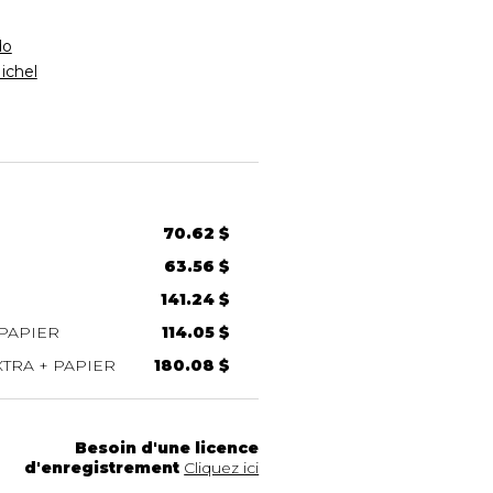
do
chel
70.62 $
63.56 $
141.24 $
PAPIER
114.05 $
TRA + PAPIER
180.08 $
Besoin d'une licence
d'enregistrement
Cliquez ici