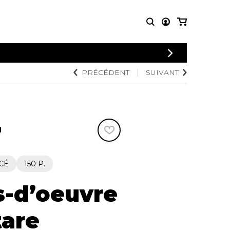
CONNEXION
PRÉCÉDENT
SUIVANT
PARTITIONS
AUTRES
INSCRIPTION
POUR
PRODUITS
ENSEMBLES
Articles promotionnels
Chœur
Cordes Knobloch
Concerto
Disques compacts et
N
Musique de chambre
DVDs
Orchestre
Ouvrages théoriques
et livres
Quatuor de flûtes
CÉ
150 P.
Quatuor de saxophones
s-d’oeuvre
tare