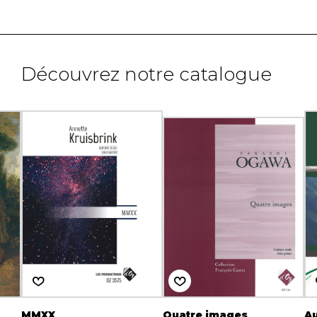
Découvrez notre catalogue
MMXX
Quatre images
A