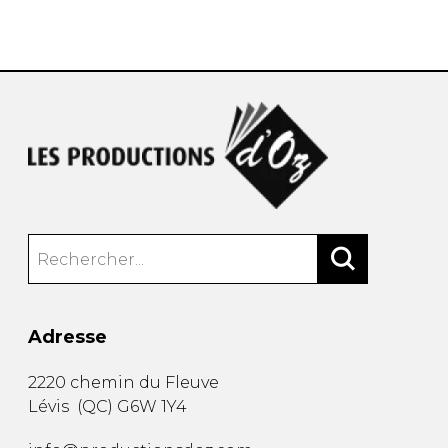
AUTRES PRODUITS
Adresse
2220 chemin du Fleuve
Lévis
(
QC
)
G6W 1Y4