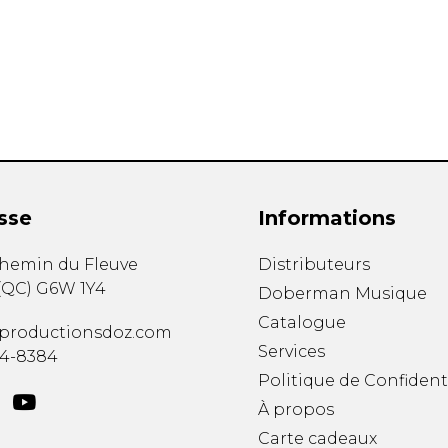
Hautbois
Luth
Mandoline
Orgue
Percussion
Piano
Saxophone
Trombone
Trompette
sse
Informations
Tuba
Ukulélé
chemin du Fleuve
Distributeurs
Violon
(
QC
)
G6W 1Y4
Doberman Musique
Violoncelle
Catalogue
Voix
productionsdoz.com
Services
34-8384
Politique de Confident
À propos
Carte cadeaux