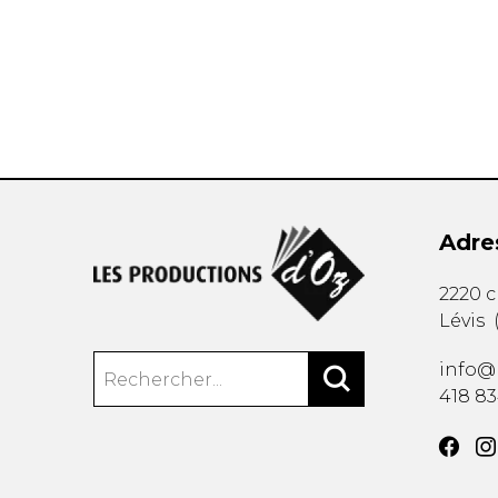
AUTRES PRODUITS
Adre
2220 
Lévis
info@
418 8