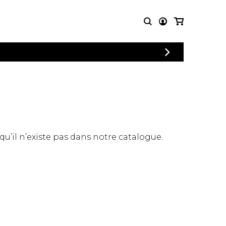
CONNEXION
PARTITIONS
AUTRES
INSCRIPTION
POUR
PRODUITS
ENSEMBLES
Articles promotionnels
Chœur
Cordes Knobloch
Concerto
Disques compacts et
Musique de chambre
DVDs
 qu’il n’existe pas dans notre catalogue.
Orchestre
Ouvrages théoriques
et livres
Quatuor de flûtes
Quatuor de saxophones