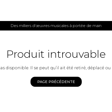
Des milliers d'œuvres musicales à portée de main
 et
TITIONS POUR GUITARE
PARTITIONS
POUR
AUTRES
es
INSTRUMENTS
Produit introuvable
seule
Alto
s
Basse électrique
s
 disponible. Il se peut qu’il ait été retiré, déplacé ou
Basson
s
Clarinette
s et plus
Clavecin
PAGE PRÉCÉDENTE
e de guitares
Contrebasse
e de guitares
Cor anglais
 pour guitare
Cor français
et un autre instrument
Flûte
 de chambre avec guitare
Harpe