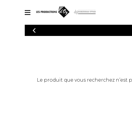
CATALOGUE
Explorez notre catalogue de partitions riche en œuvres originales
PAR
en arrangements de qualité.
Méthod
Guitare 
Explorez notre catalogue de partitions
2 guitare
riche en œuvres originales et en
arrangements de qualité.
3 guitare
PARTITIONS POUR GUITARE
Le produit que vous recherchez n’est pas
4 guitare
5 guitare
Ensembl
PARTITIONS POUR AUTRES INSTRUMENTS
Orchestr
Concerto
Guitare 
PARTITIONS POUR ENSEMBLES
Musique