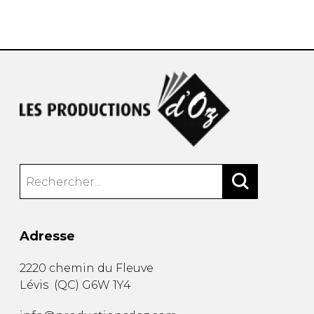
AUTRES PRODUITS
Adresse
2220 chemin du Fleuve
Lévis
(
QC
)
G6W 1Y4