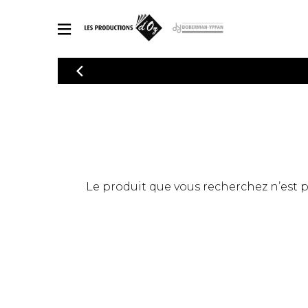
CATALOGUE
Explorez notre catalogue de partitions riche en œuvres originales
PAR
en arrangements de qualité.
Méthod
Guitare 
Explorez notre catalogue de partitions
2 guitare
riche en œuvres originales et en
arrangements de qualité.
3 guitare
PARTITIONS POUR GUITARE
Le produit que vous recherchez n’est pas
4 guitare
5 guitare
Ensembl
PARTITIONS POUR AUTRES INSTRUMENTS
Orchestr
Concerto
Guitare 
PARTITIONS POUR ENSEMBLES
Musique