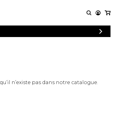
CONNEXION
PARTITIONS
AUTRES
INSCRIPTION
POUR
PRODUITS
ENSEMBLES
Articles promotionnels
Chœur
Cordes Knobloch
Concerto
Disques compacts et
Musique de chambre
DVDs
 qu’il n’existe pas dans notre catalogue.
Orchestre
Ouvrages théoriques
et livres
Quatuor de flûtes
Quatuor de saxophones