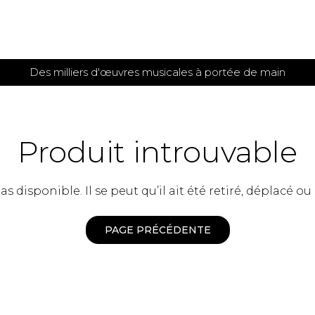
Des milliers d'œuvres musicales à portée de main
 et
TITIONS POUR GUITARE
PARTITIONS
POUR
AUTRES
es
INSTRUMENTS
Produit introuvable
seule
Alto
s
Basse électrique
s
 disponible. Il se peut qu’il ait été retiré, déplacé ou
Basson
s
Clarinette
s et plus
Clavecin
PAGE PRÉCÉDENTE
e de guitares
Contrebasse
e de guitares
Cor anglais
 pour guitare
Cor français
et un autre instrument
Flûte
 de chambre avec guitare
Harpe