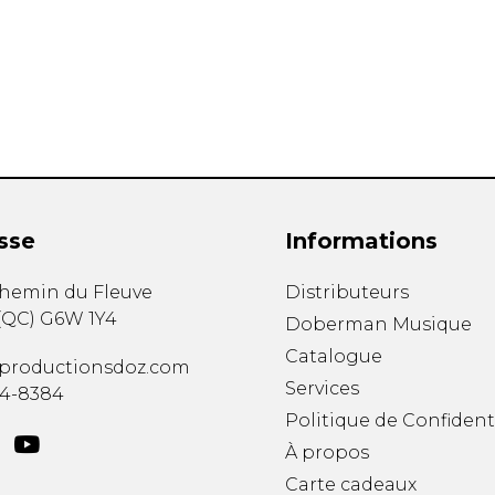
Hautbois
Luth
Mandoline
Orgue
Percussion
Piano
Saxophone
Trombone
Trompette
sse
Informations
Tuba
Ukulélé
chemin du Fleuve
Distributeurs
Violon
(
QC
)
G6W 1Y4
Doberman Musique
Violoncelle
Catalogue
Voix
productionsdoz.com
Services
34-8384
Politique de Confident
À propos
Carte cadeaux