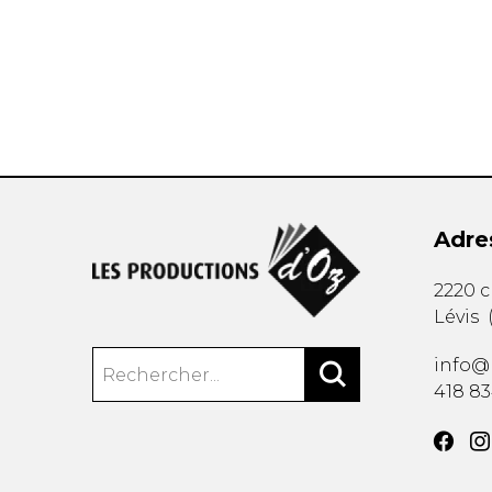
AUTRES PRODUITS
Adre
2220 
Lévis
info@
418 8