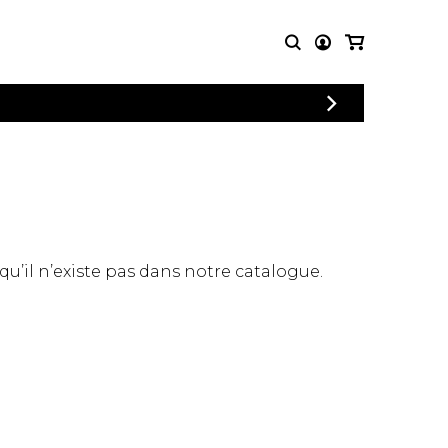
CONNEXION
PARTITIONS
AUTRES
INSCRIPTION
POUR
PRODUITS
ENSEMBLES
Articles promotionnels
Chœur
Cordes Knobloch
Concerto
Disques compacts et
Musique de chambre
DVDs
 qu’il n’existe pas dans notre catalogue.
Orchestre
Ouvrages théoriques
et livres
Quatuor de flûtes
Quatuor de saxophones