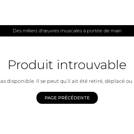
Des milliers d'œuvres musicales à portée de main
 et
TITIONS POUR GUITARE
PARTITIONS
POUR
AUTRES
es
INSTRUMENTS
Produit introuvable
seule
Alto
s
Basse électrique
s
 disponible. Il se peut qu’il ait été retiré, déplacé ou
Basson
s
Clarinette
s et plus
Clavecin
PAGE PRÉCÉDENTE
e de guitares
Contrebasse
e de guitares
Cor anglais
 pour guitare
Cor français
et un autre instrument
Flûte
 de chambre avec guitare
Harpe