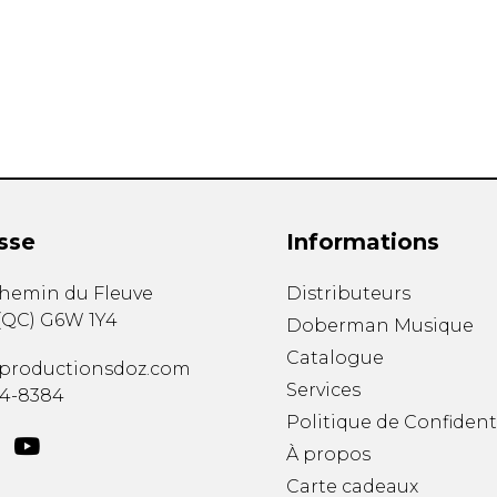
Hautbois
Luth
Mandoline
Orgue
Percussion
Piano
Saxophone
Trombone
Trompette
sse
Informations
Tuba
Ukulélé
chemin du Fleuve
Distributeurs
Violon
(
QC
)
G6W 1Y4
Doberman Musique
Violoncelle
Catalogue
Voix
productionsdoz.com
Services
34-8384
Politique de Confident
À propos
Carte cadeaux