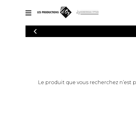
CATALOGUE
Explorez notre catalogue de partitions riche en œuvres originales
PAR
en arrangements de qualité.
Méthod
Guitare 
Explorez notre catalogue de partitions
2 guitare
riche en œuvres originales et en
arrangements de qualité.
3 guitare
PARTITIONS POUR GUITARE
Le produit que vous recherchez n’est pas
4 guitare
5 guitare
Ensembl
PARTITIONS POUR AUTRES INSTRUMENTS
Orchestr
Concerto
Guitare 
PARTITIONS POUR ENSEMBLES
Musique