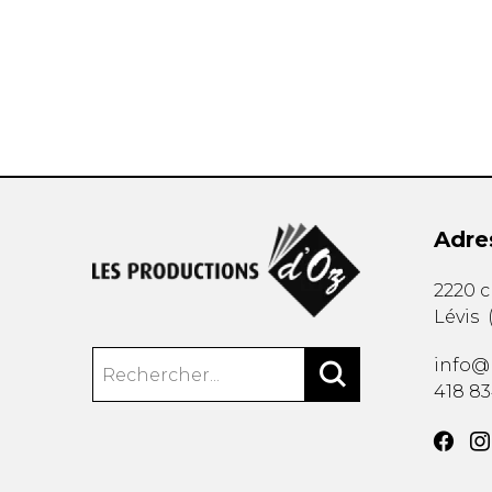
AUTRES PRODUITS
Adre
2220 
Lévis
info@
418 8