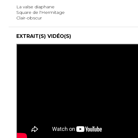
La valse diaphane
Square de l'Hermitage
Clair-obscur
EXTRAIT(S) VIDÉO(S)