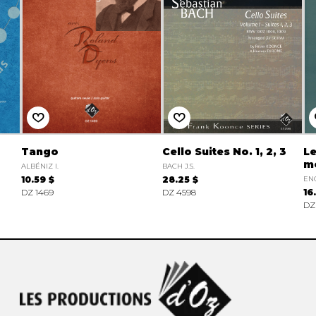
Tango
Cello Suites No. 1, 2, 3
Le
m
ALBÉNIZ I.
BACH J.S.
10.59 $
28.25 $
EN
DZ 1469
DZ 4598
16
DZ