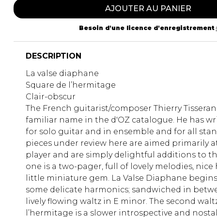
AJOUTER AU PANIER
Besoin d'une licence d'enregistrement
DESCRIPTION
La valse diaphane
Square de l’hermitage
Clair-obscur
The French guitarist/composer Thierry Tissera
familiar name in the d'OZ catalogue. He has w
for solo guitar and in ensemble and for all sta
pieces under review here are aimed primarily a
player and are simply delightful additions to t
one is a two-pager, full of lovely melodies, nic
little miniature gem. La Valse Diaphane begin
some delicate harmonics; sandwiched in betwe
lively flowing waltz in E minor. The second walt
l’hermitage is a slower introspective and nosta