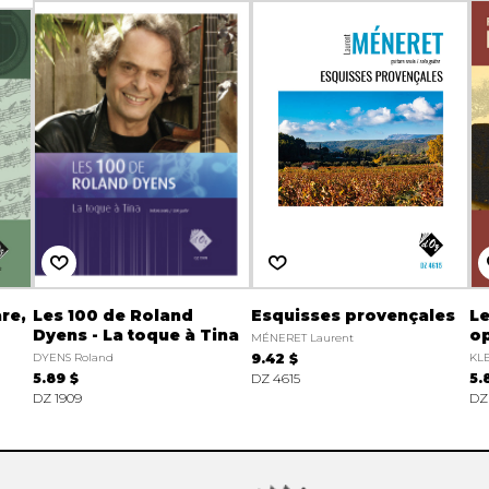
are,
Les 100 de Roland
Esquisses provençales
Le
Dyens - La toque à Tina
o
MÉNERET Laurent
DYENS Roland
9.42 $
KLE
5.89 $
DZ 4615
5.
DZ 1909
DZ