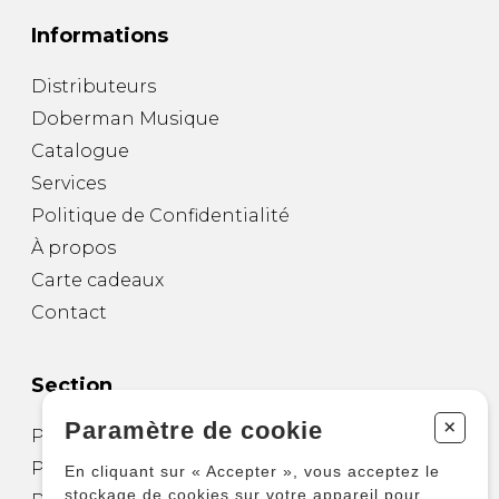
Informations
Distributeurs
Doberman Musique
Catalogue
Services
Politique de Confidentialité
À propos
Carte cadeaux
Contact
Section
+
Paramètre de cookie
Partitions pour guitare
Partitions pour autres instruments
En cliquant sur « Accepter », vous acceptez le
stockage de cookies sur votre appareil pour