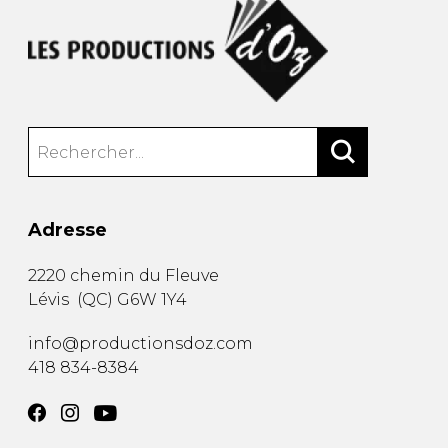
Adresse
2220 chemin du Fleuve
Lévis
(
QC
)
G6W 1Y4
info@productionsdoz.com
418 834-8384