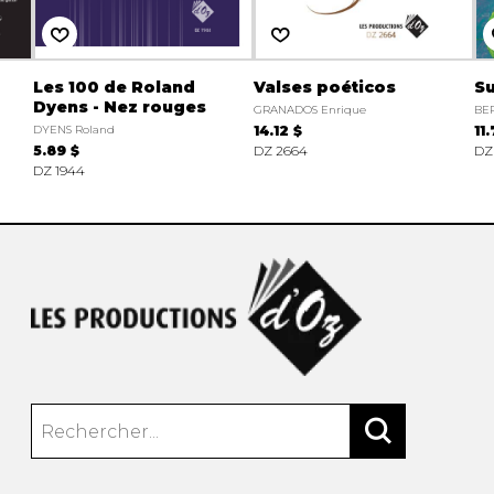
Les 100 de Roland
Valses poéticos
Su
Dyens - Nez rouges
GRANADOS Enrique
BE
DYENS Roland
14.12 $
11
5.89 $
DZ 2664
DZ
DZ 1944