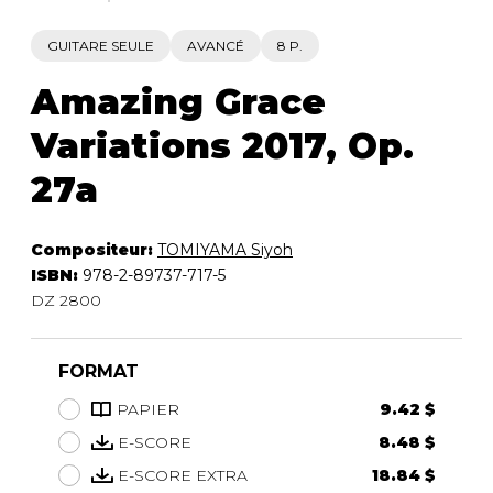
GUITARE SEULE
AVANCÉ
8 P.
Amazing Grace
Variations 2017, Op.
27a
Compositeur:
TOMIYAMA Siyoh
ISBN:
978-2-89737-717-5
DZ 2800
FORMAT
PAPIER
9.42 $
E-SCORE
8.48 $
E-SCORE EXTRA
18.84 $