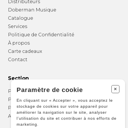
Distributeurs
Doberman Musique
Catalogue
Services
Politique de Confidentialité
À propos
Carte cadeaux
Contact
Section
+
Paramètre de cookie
Partitions pour guitare
Partitions pour autres instruments
En cliquant sur « Accepter », vous acceptez le
stockage de cookies sur votre appareil pour
Partitions pour ensembles
améliorer la navigation sur le site, analyser
Autres produits
l’utilisation du site et contribuer à nos efforts de
marketing.