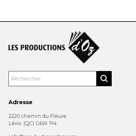
AUTRES PRODUITS
Adresse
2220 chemin du Fleuve
Lévis
(
QC
)
G6W 1Y4