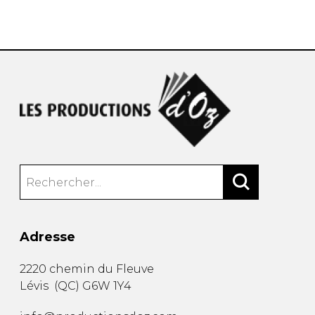
AUTRES PRODUITS
Adresse
2220 chemin du Fleuve
Lévis
(
QC
)
G6W 1Y4