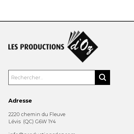
AUTRES PRODUITS
Adresse
2220 chemin du Fleuve
Lévis
(
QC
)
G6W 1Y4