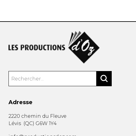
AUTRES PRODUITS
Adresse
2220 chemin du Fleuve
Lévis
(
QC
)
G6W 1Y4